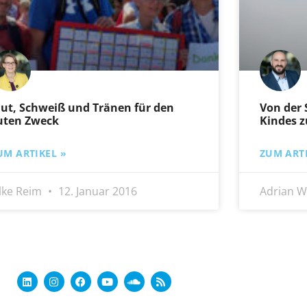
lut, Schweiß und Tränen für den
Von der 
uten Zweck
Kindes z
UM ARTIKEL »
ZUM ARTI
ilke Reim
12. Januar 2016
Adrian W