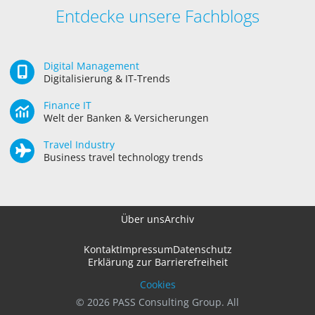
Entdecke unsere Fachblogs
Digital Management
Digitalisierung & IT-Trends
Finance IT
Welt der Banken & Versicherungen
Travel Industry
Business travel technology trends
Über uns
Archiv
Kontakt
Impressum
Datenschutz
Erklärung zur Barrierefreiheit
Cookies
© 2026 PASS Consulting Group. All