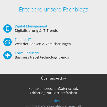
Entdecke unsere Fachblogs
Digital Management
Digitalisierung & IT-Trends
Finance IT
Welt der Banken & Versicherungen
Travel Industry
Business travel technology trends
Über uns
Archiv
Kontakt
Impressum
Datenschutz
Erklärung zur Barrierefreiheit
Cookies
© 2026 PASS Consulting Group. All